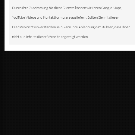
Durch Ihre Zustimmung für diese Dienste können wir Ihnen Google Maps,
YouTube Videos und Kontaktformulare ausliefern. Sollten Sie mit diesen
Diensten nicht einverstanden sein, kann Ihre Ablehnung dazu führen, dass Ihnen
nicht alle Inhalte dieser Website angezeigt werden.