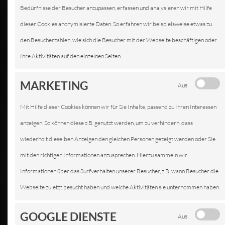
Bedürfnisse der Besucher anzupassen, erfassen und analysieren wir mit Hilfe
dieser Cookies anonymisierte Daten. So erfahren wir beispielsweise etwas zu
KFZ-SERVICE IN
den Besucherzahlen, wie sich die Besucher mit der Webseite beschäftigen oder
FELLBACH
Ihre Aktivitäten auf den einzelnen Seiten.
WIR SIND IHRE PROFISERVICE
MARKETING
Aus
WERKSTATT
Mit Hilfe dieser Cookies können wir für Sie Inhalte, passend zu Ihren Interessen
anzeigen. So können diese z.B. genutzt werden, um zu verhindern, dass
wiederholt dieselben Anzeigen den gleichen Personen gezeigt werden oder Sie
mit den richtigen Informationen anzusprechen. Hierzu sammeln wir
Informationen über das Surfverhalten unserer Besucher, z.B. wann Besucher die
Webseite zuletzt besucht haben und welche Aktivitäten sie unternommen haben.
GOOGLE DIENSTE
Aus