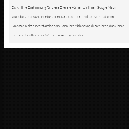
Durch Ihre Zustimmung für diese Dienste können wir Ihnen Google Maps,
YouTube Videos und Kontaktformulare ausliefern. Sollten Sie mit diesen
Diensten nicht einverstanden sein, kann Ihre Ablehnung dazu führen, dass Ihnen
nicht alle Inhalte dieser Website angezeigt werden.