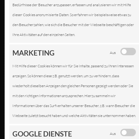
Bedürfnisse der Besucher anzupassen, erfassen und analysieren wir mit Hilfe
dieser Cookies anonymisierte Daten. So erfahren wir beispielsweise etwas zu
KFZ-SERVICE IN
den Besucherzahlen, wie sich die Besucher mit der Webseite beschäftigen oder
FELLBACH
Ihre Aktivitäten auf den einzelnen Seiten.
WIR SIND IHRE PROFISERVICE
MARKETING
Aus
WERKSTATT
Mit Hilfe dieser Cookies können wir für Sie Inhalte, passend zu Ihren Interessen
anzeigen. So können diese z.B. genutzt werden, um zu verhindern, dass
wiederholt dieselben Anzeigen den gleichen Personen gezeigt werden oder Sie
mit den richtigen Informationen anzusprechen. Hierzu sammeln wir
Informationen über das Surfverhalten unserer Besucher, z.B. wann Besucher die
Webseite zuletzt besucht haben und welche Aktivitäten sie unternommen haben.
GOOGLE DIENSTE
Aus